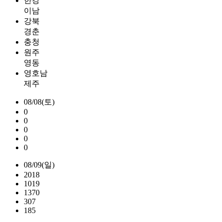
한강
이남
강북
경춘
충청
원주
영동
영호남
제주
08/08(토)
0
0
0
0
0
08/09(일)
2018
1019
1370
307
185