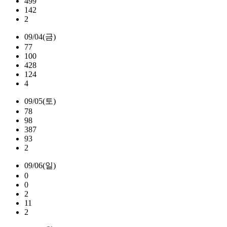
499
142
2
09/04(금)
77
100
428
124
4
09/05(토)
78
98
387
93
2
09/06(일)
0
0
2
11
2