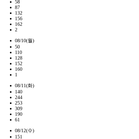
58
87
132
156
162
2
08/10(월)
50
110
128
152
160
1
08/11(화)
140
244
253
309
190
61
08/12(수)
151