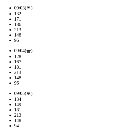
09/03(목)
132
171
186
213
148
96
09/04(금)
128
167
181
213
148
96
09/05(토)
134
149
181
213
148
94