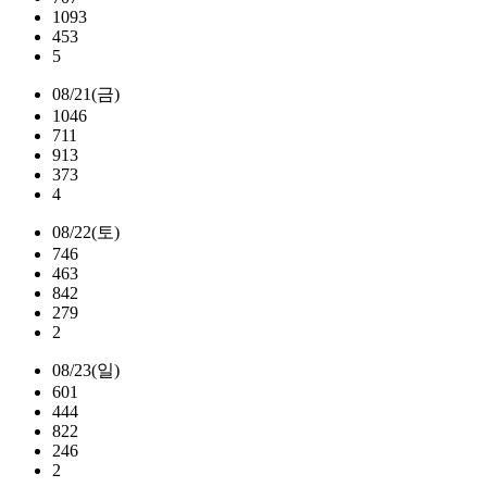
1093
453
5
08/21(금)
1046
711
913
373
4
08/22(토)
746
463
842
279
2
08/23(일)
601
444
822
246
2