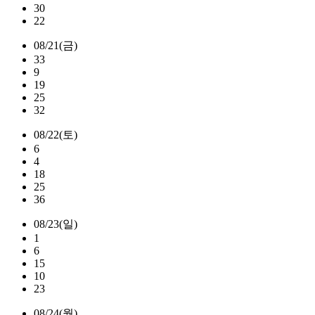
30
22
08/21(금)
33
9
19
25
32
08/22(토)
6
4
18
25
36
08/23(일)
1
6
15
10
23
08/24(월)