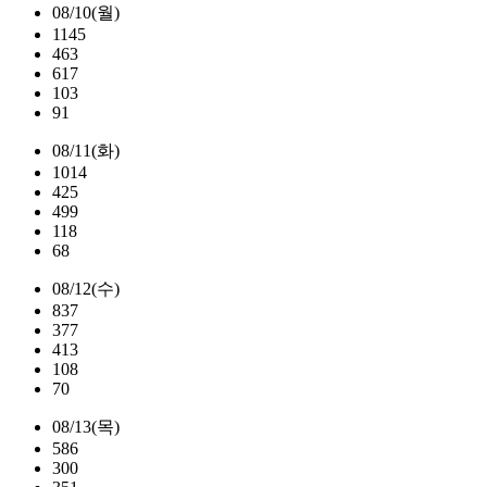
08/10(월)
1145
463
617
103
91
08/11(화)
1014
425
499
118
68
08/12(수)
837
377
413
108
70
08/13(목)
586
300