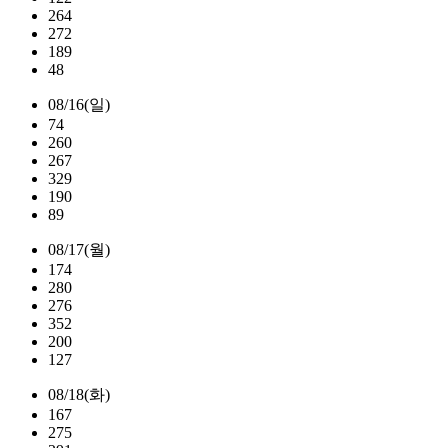
264
272
189
48
08/16(일)
74
260
267
329
190
89
08/17(월)
174
280
276
352
200
127
08/18(화)
167
275