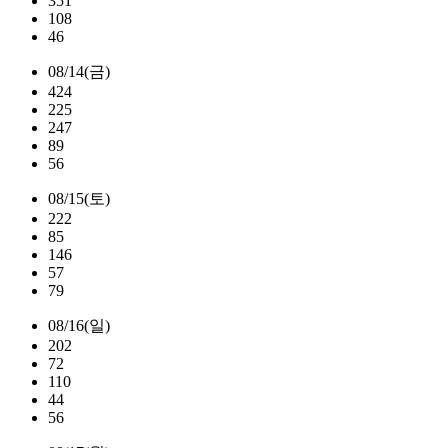
351
108
46
08/14(금)
424
225
247
89
56
08/15(토)
222
85
146
57
79
08/16(일)
202
72
110
44
56