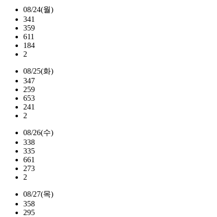
08/24(월)
341
359
611
184
2
08/25(화)
347
259
653
241
2
08/26(수)
338
335
661
273
2
08/27(목)
358
295