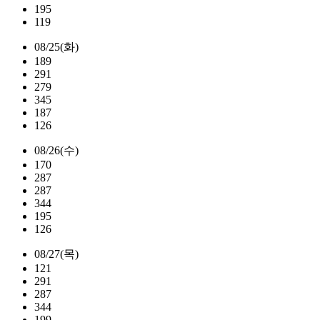
195
119
08/25(화)
189
291
279
345
187
126
08/26(수)
170
287
287
344
195
126
08/27(목)
121
291
287
344
199