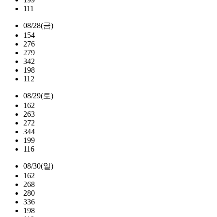
111
08/28(금)
154
276
279
342
198
112
08/29(토)
162
263
272
344
199
116
08/30(일)
162
268
280
336
198