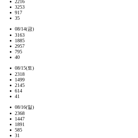
2216
3253
917
35
08/14(금)
3163
1885
2957
795
40
08/15(토)
2318
1499
2145
614
41
08/16(일)
2368
1447
1891
585
31