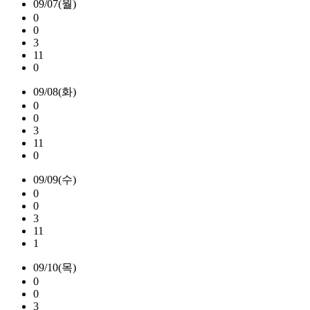
09/07(월)
0
0
3
11
0
09/08(화)
0
0
3
11
0
09/09(수)
0
0
3
11
1
09/10(목)
0
0
3