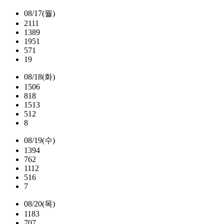
08/17(월)
2111
1389
1951
571
19
08/18(화)
1506
818
1513
512
8
08/19(수)
1394
762
1112
516
7
08/20(목)
1183
707